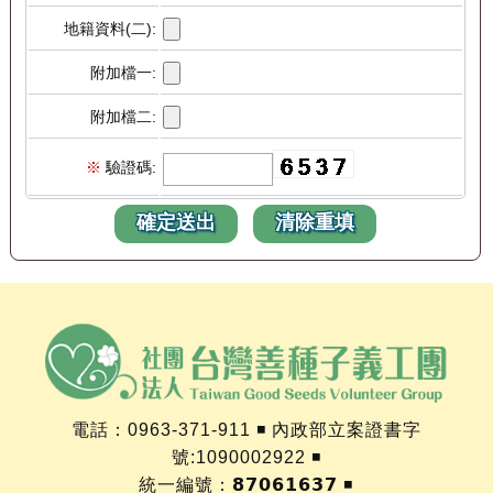
地籍資料(二):
附加檔一:
附加檔二:
※
驗證碼:
確定送出
清除重填
電話：0963-371-911 ◾ 內政部立案證書字
號:1090002922 ◾
統一編號：𝟴𝟳𝟬𝟲𝟭𝟲𝟯𝟳 ◾