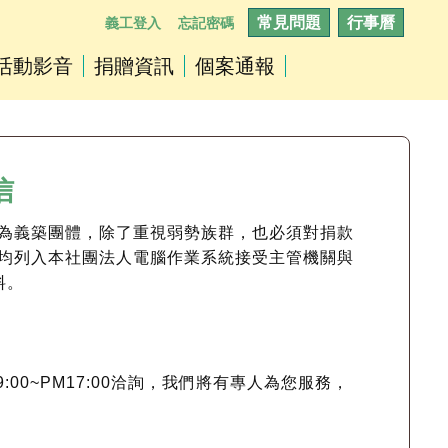
常見問題
行事曆
義工登入
忘記密碼
活動影音
捐贈資訊
個案通報
信
為義築團體，除了重視弱勢族群，也必須對捐款
均列入本社團法人電腦作業系統接受主管機關與
料。
:00~PM17:00洽詢，我們將有專人為您服務，