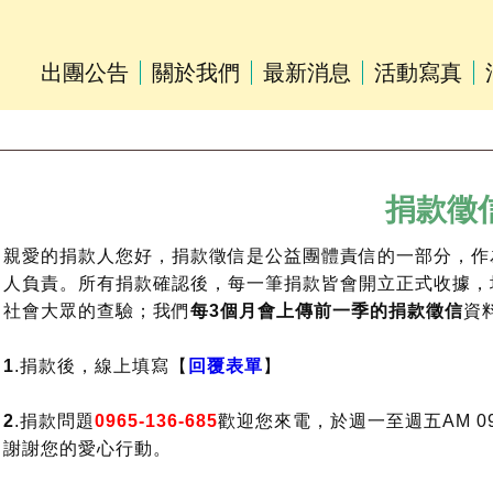
出團公告
關於我們
最新消息
活動寫真
捐款徵
親愛的捐款人您好，捐款徵信是公益團體責信的一部分，作
人負責。所有捐款確認後，每一筆捐款皆會開立正式收據，
社會大眾的查驗；我們
每3個月會上傳前一季的捐款徵信
資
1
.捐款後，線上填寫【
回覆表單
】
2
.捐款問題
0965-136-685
歡迎您來電，於週一至週五AM 09
謝謝您的愛心行動。