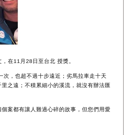
，在11月28日至台北 授獎。
一次，也超不過十步遠近；劣馬拉車走十天
千里之遠；不積累細小的溪流，就沒有辦法匯
個個案都有讓人難過心碎的故事，但您們用愛