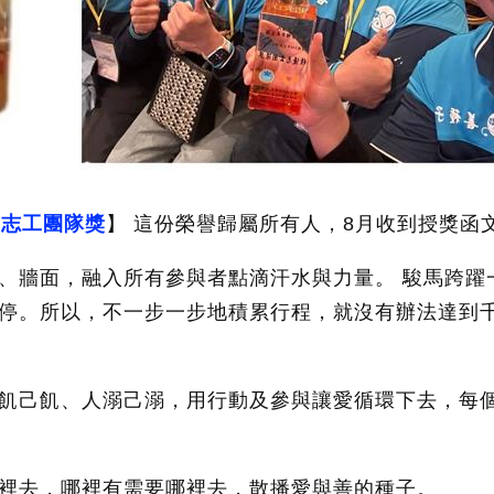
優志工團隊獎
】 這份榮譽歸屬所有人，8月收到授獎函文
、牆面，融入所有參與者點滴汗水與力量。 駿馬跨躍
停。所以，不一步一步地積累行程，就沒有辦法達到
飢己飢、人溺己溺，用行動及參與讓愛循環下去，每
裡去，哪裡有需要哪裡去，散播愛與善的種子。