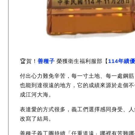
🏆賀！
善種子
​​​​​
榮獲衛生福利服部【
114年績
付出心力難免辛苦，每一寸土地、每一處鋼筋
也能到達很遠的地方，它的成績來源於走個不
成江河大海。
表達愛的方式很多，義工們選擇感同身受、人
改寫了結局。
善種子義工團持續「任重道遠」哪裡有苦難哪