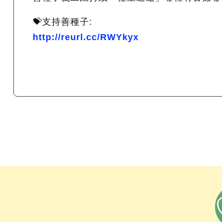
💝支持善種子:
http://reurl.cc/RWYkyx