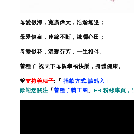
母愛似海，寬廣偉大，浩瀚無邊；
母愛似泉，連綿不斷，滋潤心田；
母愛似花，溫馨芬芳，一生相伴。
善種子 祝天下母親幸福快樂，身體健康。
💝
支持善種子
:「
捐款方式.請點入
」
歡迎您關注
「
善種子義工團
」
FB 粉絲專頁，