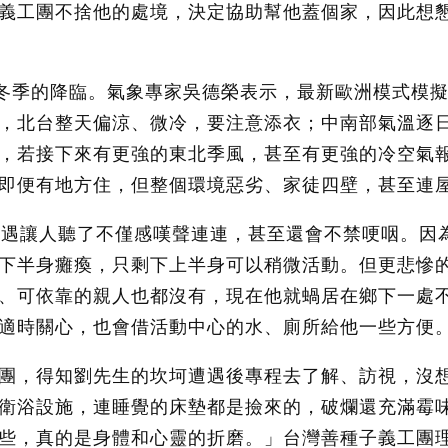
義工團不捨他的處境，決定協助幫他蓋個家，因此想懇
冬季的降臨。氣象專家吳德榮表示，最新歐洲模式模擬顯
，北台整天偏涼、微冷，要注意添衣；中南部氣溫逐
，若接下來有更強的東北季風，甚至有更強的冷空氣
即便有地方住，但整個環境惡劣、家徒四壁，甚至連
遭遇讓人聽了不僅感嘆聲連連，甚至還會不禁哽咽。因
下半身癱瘓，只剩下上半身可以稍微活動。但更悲慘
、可依靠的親人也都沒有，現在他就蝸居在鄉下一處
適時關心，也會借活動中心的水、廁所給他一些方便
團，得知劉先生的坎坷遭遇後專程去了解、訪視，沒
衛浴設施，連睡覺的床墊都是撿來的，破爛還充滿霉
些，真的是身體和心靈的折磨。」台灣善種子義工團