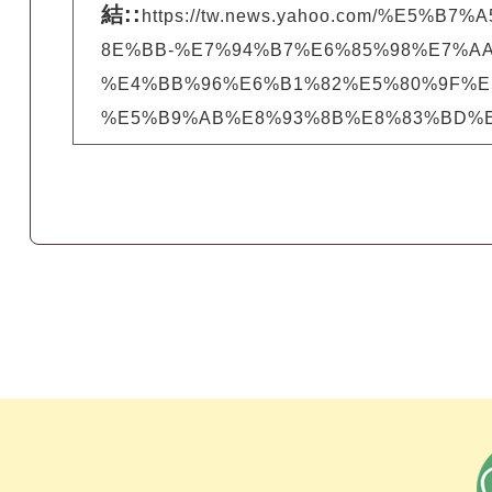
結::
https://tw.news.yahoo.com/%E
8E%BB-%E7%94%B7%E6%85%98%E7%A
%E4%BB%96%E6%B1%82%E5%80%9F%E
%E5%B9%AB%E8%93%8B%E8%83%BD%E4%