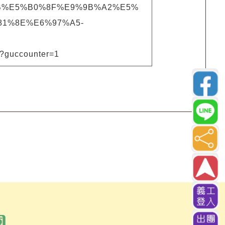
%BB%E5%B0%8F%E9%9B%A2%E5%
1%8E%E6%97%A5-
uccounter=1