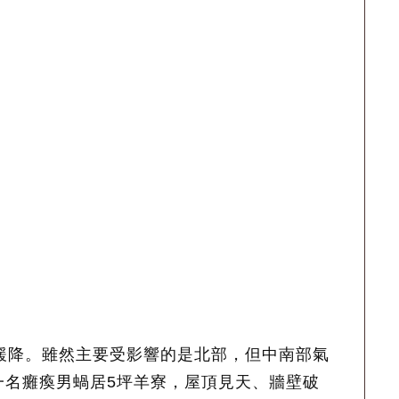
緩降。雖然主要受影響的是北部，但中南部氣
一名癱瘓男蝸居5坪羊寮，屋頂見天、牆壁破