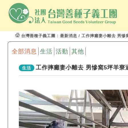
台灣善種子義工團
: 最新消息 / 工作摔癱妻小離去 男
全部消息
生活
活動
其他
工作摔癱妻小離去 男慘窩5坪羊寮過
生活