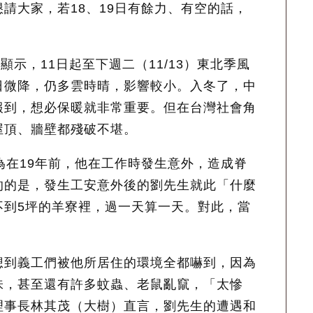
請大家，若18、19日有餘力、有空的話，
示，11日起至下週二（11/13）東北季風
日微降，仍多雲時晴，影響較小。入冬了，中
報到，想必保暖就非常重要。但在台灣社會角
屋頂、牆壁都殘破不堪。
為在19年前，他在工作時發生意外，造成脊
的的是，發生工安意外後的劉先生就此「什麼
不到5坪的羊寮裡，過一天算一天。對此，當
。
想到義工們被他所居住的環境全都嚇到，因為
味，甚至還有許多蚊蟲、老鼠亂竄，「太慘
理事長林其茂（大樹）直言，劉先生的遭遇和