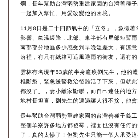
爛，長年幫助台灣弱勢重建家園的台灣善種子
一起加入幫忙、用愛改變他的困境。
11月8日是二十四節氣中的「立冬」，象徵著
影響、氣溫緩降，北部、東半部有局部短暫雨
南部部分地區多少感受到早晚溫差大，有涼意
落裡，有只有紙箱可遮風避雨的街友，還有的
雲林有名現年53歲的半身癱瘓劉先生，他的
椎斷裂，緊急送醫救治後雖活了下來，但就此
都沒了」，妻小離家斷聯，而自己連住的地方
地村長坦言，劉先生的遭遇讓人很不捨，他會
長年幫助台灣弱勢重建家園的台灣善種子義工
整個羊寮許多地方都發霉，裡面也沒有任何的
了，真的太慘了！但劉先生只能一個人承受這