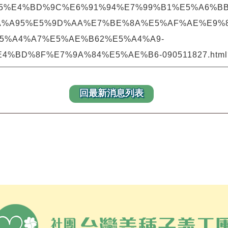
5%B7%A5%E4%BD%9C%E6%91%94%E7%99%B1%E5%A6
A%A95%E5%9D%AA%E7%BE%8A%E5%AF%AE%E9%8
5%A4%A7%E5%AE%B62%E5%A4%A9-
BD%8F%E7%9A%84%E5%AE%B6-090511827.html?g
回最新消息列表