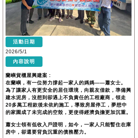
活動日期
2026/5/1
內容說明
蘭嶼貨櫃屋興建案 :
在蘭嶼，有一位努力撐起一家人的媽媽——蕭女士。
為了讓家人有更安全的居住環境，向親友借款，準備興
建水泥房，沒想到卻遇上不負責任的工程廠商，領走
20多萬工程款後未依約施工，導致房屋停工，夢想中
的家園成了未完成的空殼，更使得經濟負擔更加沉重。
蕭女士領有低收入戶證明，如今，一家人只能暫住在庫
房中，卻還要背負沉重的債務壓力。