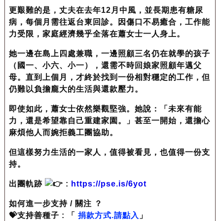
更艱難的是，丈夫在去年12月中風，並長期患有糖尿
病，每個月需往返台東回診。因傷口不易癒合，工作能
力受限，家庭經濟幾乎全落在蕭女士一人身上。
她一邊在島上四處兼職，一邊照顧三名仍在就學的孩子
（國一、小六、小一），還需不時回娘家照顧年邁父
母。直到上個月，才終於找到一份相對穩定的工作，但
仍難以負擔龐大的生活與還款壓力。
即使如此，蕭女士依然樂觀堅強。她說：「未來有能
力，還是希望靠自己重建家園。」甚至一開始，還擔心
麻煩他人而婉拒義工團協助。
但這樣努力生活的一家人，值得被看見，也值得一份支
持。
出團軌跡
:
https://pse.is/6yot
如何進一步支持 / 關注 ？
💝支持善種子 : 「
捐款方式.請點入
」