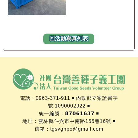
回活動寫真列表
電話：0963-371-911 ◾ 內政部立案證書字
號:1090002922 ◾
統一編號：𝟴𝟳𝟬𝟲𝟭𝟲𝟯𝟳 ◾
地址：雲林縣斗六市中南路155巷16號 ◾
信箱：
tgsvgnpo@gmail.com