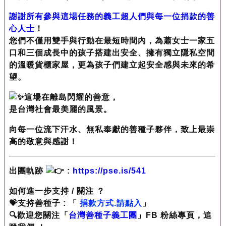
謝謝所有參與這場任務的義工超人們與每一位捐款的善
心人士
！
您們不僅用雙手與行動在最短時間內，為蕭女士一家五
口和三個成長中的孩子搭建出安全、擁有獨立隱私空間
的溫暖貨櫃家屋，更為孩子們建立起安全感與未來的希
望。
這場在離島閃耀的善意，
是台灣社會最美麗的風景。
向每一位流下汗水、無私奉獻的善種子夥伴，致上最崇
高的敬意與感謝！
出團軌跡
:
https://pse.is/541
如何進一步支持 / 關注 ？
💝支持善種子 : 「
捐款方式.請點入
」
🔍歡迎您關注「
台灣善種子義工團
」FB 粉絲專頁，追