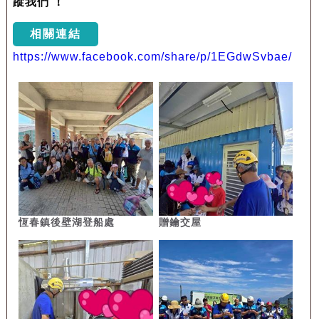
蹤我們 ！
相關連結
https://www.facebook.com/share/p/1EGdwSvbae/
恆春鎮後壁湖登船處
贈鑰交屋