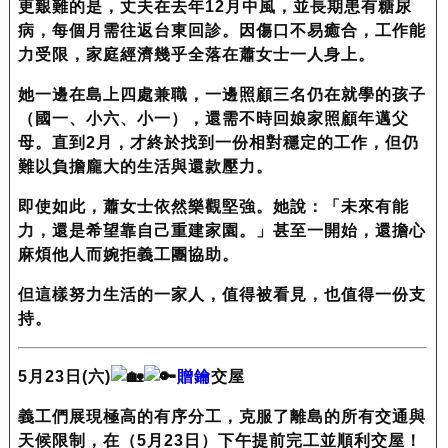
更艱難的是，丈夫在去年12月中風，並長期患有糖尿
病，每個月需往返台東回診。因傷口不易癒合，工作能
力受限，家庭經濟幾乎全落在蕭女士一人身上。
她一邊在島上四處兼職，一邊照顧三名仍在就學的孩子
（國一、小六、小一），還需不時回娘家照顧年邁父
母。直到2月，才終於找到一份相對穩定的工作，但仍
難以負擔龐大的生活與還款壓力。
即使如此，蕭女士依然樂觀堅強。她說：「未來有能
力，還是希望靠自己重建家園。」甚至一開始，還擔心
麻煩他人而婉拒義工團協助。
但這樣努力生活的一家人，值得被看見，也值得一份支
持。
5月23日(六)
贈鑰
交屋
義工們展現極高的有序分工，克服了離島的所有交通與
天候限制，在（5月23日）下午提前完工並順利交屋！