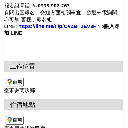
報名組電話: 📞
0933-907-263
有關出團報名、交通方面相關事宜，歡迎來電詢問。
亦可加"善種子報名組
LINE:
https://line.me/ti/p/OvZBT1EV8F
👈
點入即
加 LINE
工作位置
蘭嶼
臺東縣蘭嶼鄉
住宿地點
蘭嶼