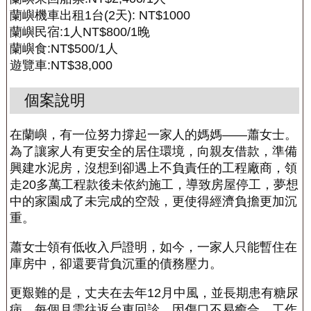
蘭嶼機車出租1台(2天): NT$1000
蘭嶼民宿:1人NT$800/1晚
蘭嶼食:NT$500/1人
遊覽車:NT$38,000
個案說明
在蘭嶼，有一位努力撐起一家人的媽媽——蕭女士。
為了讓家人有更安全的居住環境，向親友借款，準備
興建水泥房，沒想到卻遇上不負責任的工程廠商，領
走20多萬工程款後未依約施工，導致房屋停工，夢想
中的家園成了未完成的空殼，更使得經濟負擔更加沉
重。
蕭女士領有低收入戶證明，如今，一家人只能暫住在
庫房中，卻還要背負沉重的債務壓力。
更艱難的是，丈夫在去年12月中風，並長期患有糖尿
病，每個月需往返台東回診。因傷口不易癒合，工作