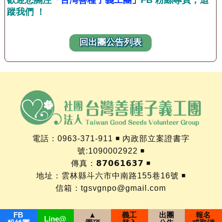
歡迎您關注
「
台灣善種子義工團
」
FB 粉絲專頁，追
蹤我們 ！
回出團公告列表
電話：0963-371-911 ◾ 內政部立案證書字
號:1090002922 ◾
傳真：𝟴𝟳𝟬𝟲𝟭𝟲𝟯𝟳 ◾
地址：雲林縣斗六市中南路155巷16號 ◾
信箱：
tgsvgnpo@gmail.com
FB
▲
義工
出團
報名
Line@