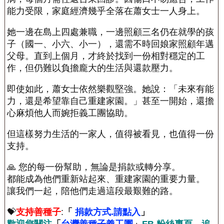
能力受限，家庭經濟幾乎全落在蕭女士一人身上。
她一邊在島上四處兼職，一邊照顧三名仍在就學的孩
子（國一、小六、小一），還需不時回娘家照顧年邁
父母。直到上個月，才終於找到一份相對穩定的工
作，但仍難以負擔龐大的生活與還款壓力。
即使如此，蕭女士依然樂觀堅強。她說：「未來有能
力，還是希望靠自己重建家園。」甚至一開始，還擔
心麻煩他人而婉拒義工團協助。
但這樣努力生活的一家人，值得被看見，也值得一份
支持。
🙏 您的每一份幫助，無論是捐款或轉分享。
都能成為他們重新站起來、重建家園的重要力量。
讓我們一起，陪他們走過這段最艱難的路。
💝
支持善種子
:
「
捐款方式.請點入
」