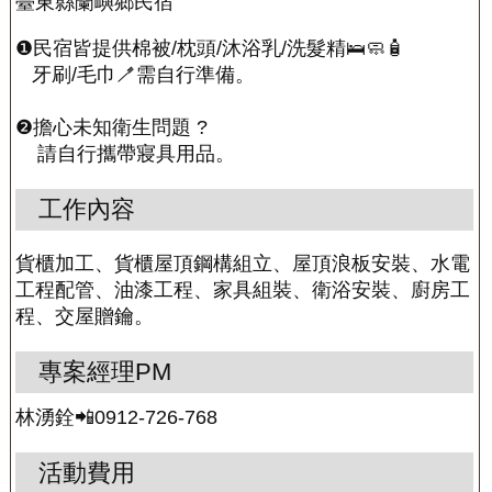
臺東縣蘭嶼鄉民宿
❶民宿皆提供棉被/枕頭/沐浴乳/洗髮精🛌🧼🧴
牙刷/毛巾🪥需自行準備。
❷擔心未知衛生問題 ?
請自行攜帶寢具用品。
工作內容
貨櫃加工、貨櫃屋頂鋼構組立、屋頂浪板安裝、水電
工程配管、油漆工程、家具組裝、衛浴安裝、廚房工
程、交屋贈鑰。
專案經理PM
林湧銓📲0912-726-768
活動費用