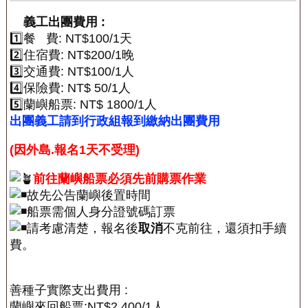
義工出團費用 :
1️⃣餐 費: NT$100/1天
2️⃣住宿費: NT$200/1晚
3️⃣交通費: NT$100/1人
4️⃣保險費: NT$ 50/1人
5️⃣蘭嶼船票: NT$ 1800/1人
出團義工請到行政組報到繳納出團費用
(因外島.報名1天不受理)
前往蘭嶼船票必須先前購票作業
故先公告蘭嶼後置時間
船票需個人身分證號碼訂票
請考慮清楚，報名後
取消
不克前往，還須扣手續
費。
善種子實際支出費用 :
蘭嶼來回船票:NT$2,400/1人