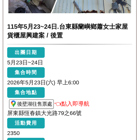
115年5月23~24日.台東縣蘭嶼鄉蕭女士家屋
貨櫃屋興建案 / 後置
出團日期
5月23日~24日
集合時間
2026年5月23日(六) 早上6:00
集合地點
👈點入即導航
後壁湖往售票處
屏東縣恆春鎮大光路79之66號
活動費用
2350